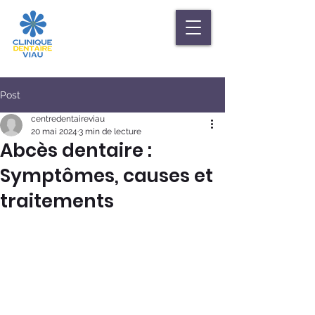
Post
centredentaireviau
20 mai 2024
3 min de lecture
Abcès dentaire :
Symptômes, causes et
traitements