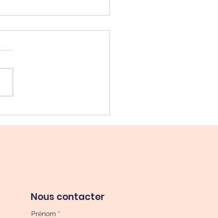
ss et santé bucco-
aire : un lien qu’on
ie trop souvent
Nous contacter
Prénom