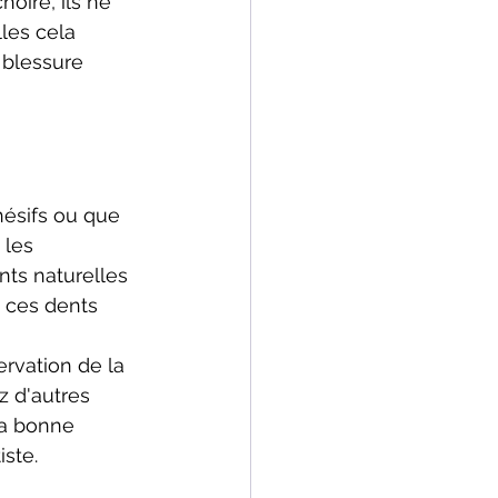
oire, ils ne 
les cela 
 blessure 
hésifs ou que 
 les 
ts naturelles 
 ces dents 
rvation de la 
z d'autres 
la bonne 
ste.