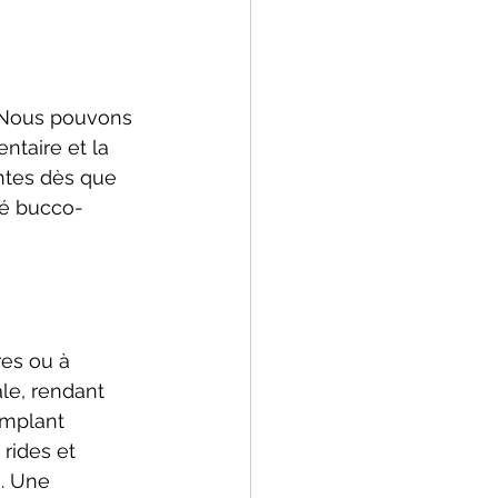
. Nous pouvons 
ntaire et la 
ntes dès que 
té bucco-
es ou à 
le, rendant 
implant 
rides et 
. Une 