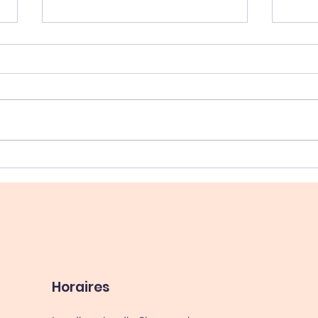
Plaques Occlusales :
Stre
Préservez Vos Dents et
dent
Votre Santé Bucco-
oubl
Dentaire
Horaires