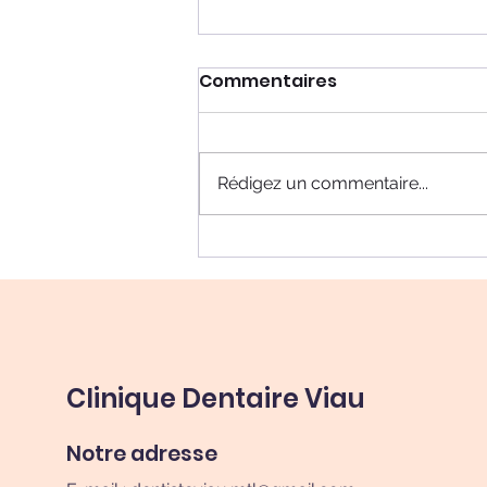
Commentaires
Rédigez un commentaire...
À Quel Âge Mon Enfant
Peut-il Utiliser un
Dentifrice Régulier ?
Clinique Dentaire Viau
Notre adresse