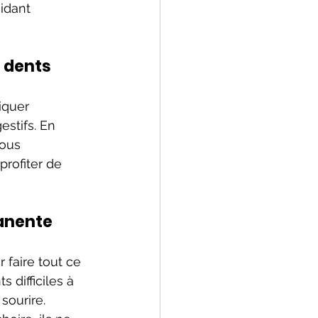
idant 
e dents
iquer 
stifs. En 
ous 
rofiter de 
manente
faire tout ce 
difficiles à 
ourire. 