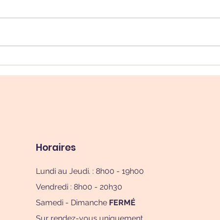
Plaques Occlusales :
Stre
Préservez Vos Dents et
dent
Votre Santé Bucco-
oubl
Dentaire
Horaires
Lundi au Jeudi. : 8h00 - 19h00
Vendredi : 8h00 - 20h30
Samedi - Dimanche
FERMÉ
Sur rendez-vous uniquement