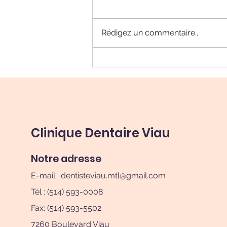
Rédigez un commentaire...
À Quel Âge Mon Enfant
Peut-il Utiliser un
Dentifrice Régulier ?
Clinique Dentaire Viau
Notre adresse
E-mail :
dentisteviau.mtl@gmail.com
Tél : (514) 593-0008
Fax: (514) 593-5502
7260 Boulevard Viau