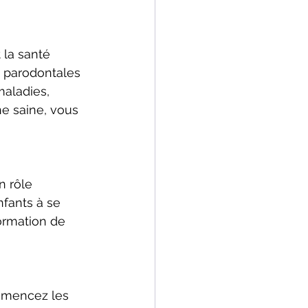
 la santé 
t parodontales 
maladies, 
e saine, vous 
n rôle 
nfants à se 
ormation de 
ommencez les 