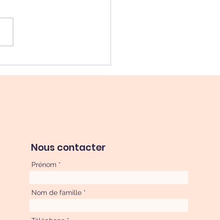
ss et santé bucco-
aire : un lien qu’on
ie trop souvent
Nous contacter
Prénom
Nom de famille