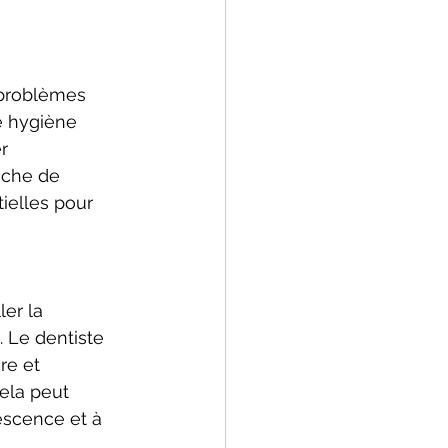
 problèmes 
e hygiène 
r 
uche de 
ielles pour 
er la 
 Le dentiste 
re et 
ela peut 
escence et à 