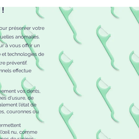
 !
our préserver votre
uelles anomalies.
r à vous offrir un
e et technologies de
tre préventif.
nnels effectue
ivement vos dents,
nes d'usure, de
alement l'état de
ges, couronnes ou
ermettent
à l'œil nu, comme
èmes de racines.