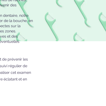
évenir des
n dentaire, notre
r de la bouche, en
ectes sur la
res zones.
ives et des
éventuelles
de prévenir les
uivi régulier de
éaliser cet examen
e éclatant et en