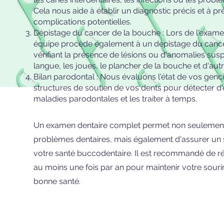
Cela nous aide à établir un diagnostic précis et à pr
complications potentielles.
Dépistage du cancer de la bouche : Lors de l'exame
équipe procède également à un dépistage du cance
vérifiant la présence de lésions ou d'anomalies susp
langue, les joues, le plancher de la bouche et d'aut
Bilan parodontal : Nous évaluons l'état de vos genc
structures de soutien de vos dents pour détecter d'
maladies parodontales et les traiter à temps.
Un examen dentaire complet permet non seulement 
problèmes dentaires, mais également d'assurer un s
votre santé buccodentaire. Il est recommandé de r
au moins une fois par an pour maintenir votre sourir
bonne santé.