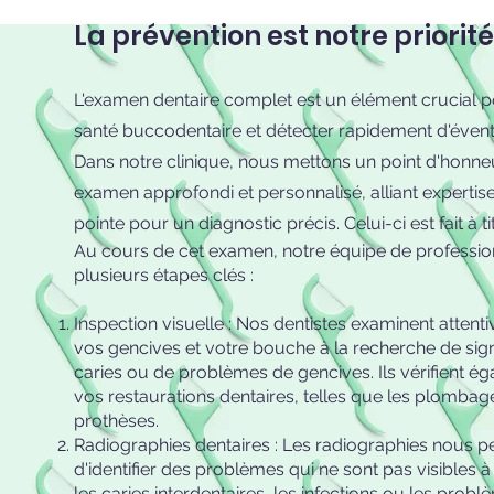
La prévention est notre priorité
L'examen dentaire complet est un élément crucial p
santé buccodentaire et détecter rapidement d'évent
Dans notre clinique, nous mettons un point d'honneu
examen approfondi et personnalisé, alliant expertis
pointe pour un diagnostic précis. Celui-ci est fait à ti
Au cours de cet examen, notre équipe de professio
plusieurs étapes clés :
Inspection visuelle : Nos dentistes examinent attent
vos gencives et votre bouche à la recherche de sig
caries ou de problèmes de gencives. Ils vérifient ég
vos restaurations dentaires, telles que les plomba
prothèses.
Radiographies dentaires : Les radiographies nous p
d'identifier des problèmes qui ne sont pas visibles 
les caries interdentaires, les infections ou les probl