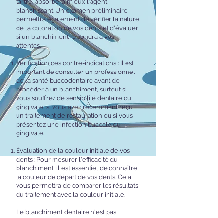
tartre, absorbera mieux l'agent
blanchissant. Un examen préliminaire
permettra également de vérifier la nature
de la coloration de vos dents et d'évaluer
si un blanchiment répondra à vos
attentes.
Vérification des contre-indications : Il est
important de consulter un professionnel
de la santé buccodentaire avant de
procéder à un blanchiment, surtout si
vous souffrez de sensibilité dentaire ou
gingivale, si vous avez récemment reçu
un traitement de restauration ou si vous
présentez une infection buccale ou
gingivale.
Évaluation de la couleur initiale de vos
dents : Pour mesurer l'efficacité du
blanchiment, il est essentiel de connaître
la couleur de départ de vos dents. Cela
vous permettra de comparer les résultats
du traitement avec la couleur initiale.
Le blanchiment dentaire n'est pas