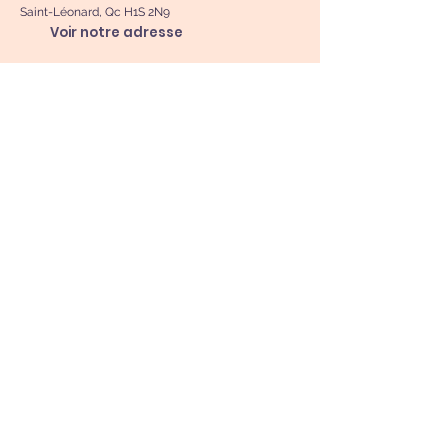
Saint-Léonard, Qc H1S 2N9
Voir notre adresse
Suivez-nous sur les reseaux sociaux !
Horaires
Lundi au Jeudi. : 8h00 - 19h00
Vendredi : 8h00 - 20h30
Samedi - Dimanche
FERMÉ
Sur rendez-vous uniquement
Politique de confidentialité
Nous contacter
Prénom