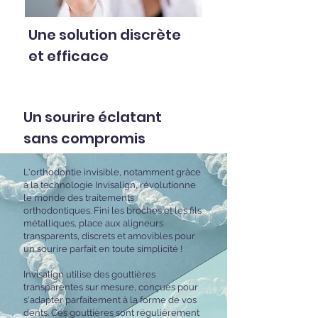
Une solution discrète
et efficace
Un sourire éclatant
sans compromis
L'orthodontie invisible, notamment grâce
à la technologie Invisalign, révolutionne
le monde des traitements
orthodontiques. Fini les broches et les fils
métalliques, place aux aligneurs
transparents, discrets et amovibles pour
un sourire parfait en toute simplicité !
Invisalign utilise des gouttières
transparentes sur mesure, conçues pour
s'adapter parfaitement à la forme de vos
dents. Ces gouttières sont régulièrement