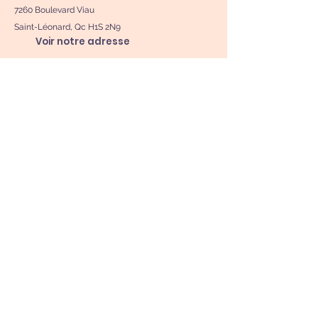
7260 Boulevard Viau
Saint-Léonard, Qc H1S 2N9
Voir notre adresse
Suivez-nous sur les reseaux sociaux !
Horaires
Lundi au Jeudi. : 8h00 - 19h00
Vendredi : 8h00 - 20h30
Samedi - Dimanche
FERMÉ
Sur rendez-vous uniquement
Politique de confidentialité
Nous contacter