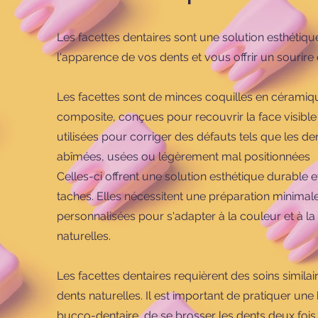
Les facettes dentaires sont une solution esthétiqu
l'apparence de vos dents et vous offrir un sourire 
Les facettes sont de minces coquilles en céramiq
composite, conçues pour recouvrir la face visible 
utilisées pour corriger des défauts tels que les d
abîmées, usées ou légèrement mal positionnées
Celles-ci offrent une solution esthétique durable e
taches. Elles nécessitent une préparation minimale
personnalisées pour s'adapter à la couleur et à l
naturelles.
Les facettes dentaires requièrent des soins simila
dents naturelles. Il est important de pratiquer un
bucco-dentaire, de se brosser les dents deux fois 