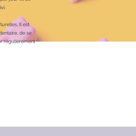
vi.
urelles. Il est
entaire, de se
er régulièrement