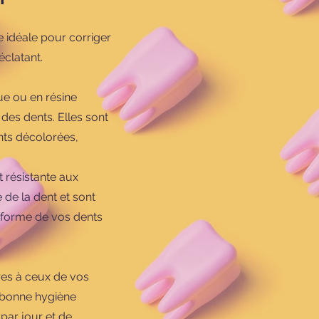
e idéale pour corriger
éclatant.
ue ou en résine
des dents. Elles sont
ents décolorées,
t résistante aux
 de la dent et sont
a forme de vos dents
ires à ceux de vos
e bonne hygiène
par jour et de