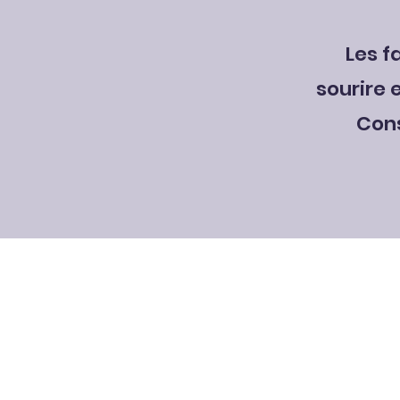
Les f
sourire 
Cons