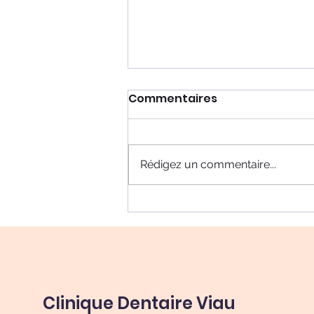
Commentaires
Rédigez un commentaire...
À Quel Âge Mon Enfant
Peut-il Utiliser un
Dentifrice Régulier ?
Clinique Dentaire Viau