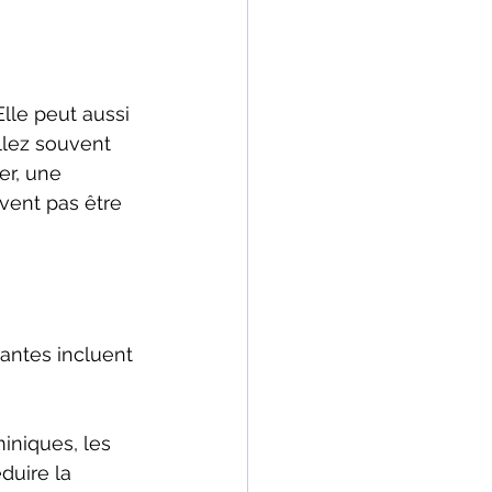
lle peut aussi 
llez souvent 
er, une 
ent pas être 
antes incluent 
iniques, les 
duire la 