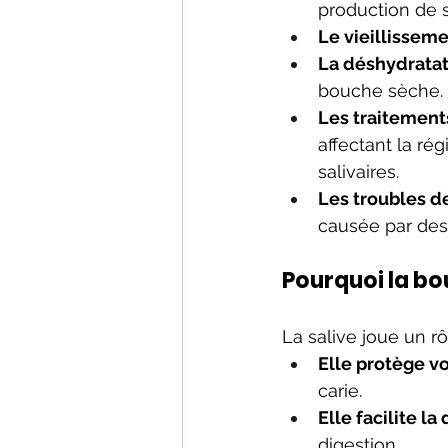
production de s
Le vieillissem
La déshydrata
bouche sèche.
Les traitemen
affectant la r
salivaires.
Les troubles d
causée par de
Pourquoi la bo
La salive joue un r
Elle protège v
carie.
Elle facilite la
digestion.