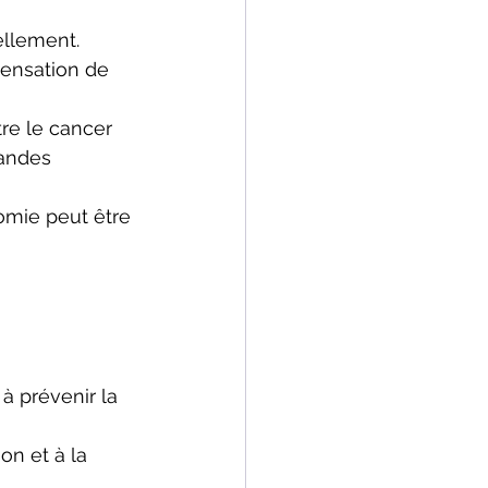
ellement.
sensation de 
tre le cancer 
andes 
omie peut être 
 à prévenir la 
ion et à la 