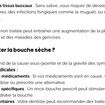
s tissus buccaux
 : Sans salive, vous risquez de déve
vres, des infections fongiques comme le muguet, ou 
.
on traitée peut entraîner une augmentation de la p
s et des maladies des gencives.
er la bouche sèche ?
nd de la cause sous-jacente et de la gravité des sy
icales :
s médicaments
 : Si vos médicaments sont en cause,
 dose ou prescrire une alternative.
 spécifiques
 : Un rince-bouche prescrit peut stimuler
drater la bouche.
ntaires
 : Votre dentiste peut recommander des trait