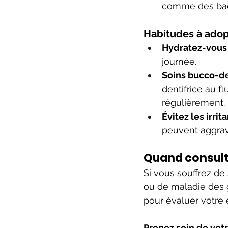
comme des bacs
Habitudes à adop
Hydratez-vous
journée.
Soins bucco-de
dentifrice au fl
régulièrement.
Évitez les irrit
peuvent aggrav
Quand consulte
Si vous souffrez de
ou de maladie des g
pour évaluer votre é
Prenez soin de votr