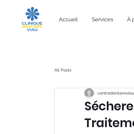
Accueil
Services
À 
All Posts
centredentaireviau
Séchere
Traitem