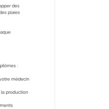
lopper des 
des plaies 
laque 
mptômes :
 votre médecin 
 la production 
ements 