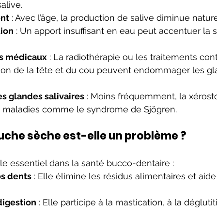
alive.
ent
 : Avec l’âge, la production de salive diminue natur
tion
 : Un apport insuffisant en eau peut accentuer la 
ts médicaux
 : La radiothérapie ou les traitements con
égion de la tête et du cou peuvent endommager les gl
es glandes salivaires
 : Moins fréquemment, la xérost
s maladies comme le syndrome de Sjögren.
uche sèche est-elle un problème ?
ôle essentiel dans la santé bucco-dentaire :
os dents
 : Elle élimine les résidus alimentaires et aide
 digestion
 : Elle participe à la mastication, à la déglutit